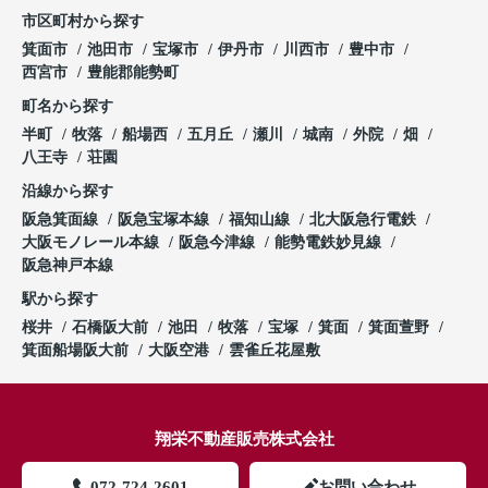
市区町村から探す
箕面市
池田市
宝塚市
伊丹市
川西市
豊中市
西宮市
豊能郡能勢町
町名から探す
半町
牧落
船場西
五月丘
瀬川
城南
外院
畑
八王寺
荘園
沿線から探す
阪急箕面線
阪急宝塚本線
福知山線
北大阪急行電鉄
大阪モノレール本線
阪急今津線
能勢電鉄妙見線
阪急神戸本線
駅から探す
桜井
石橋阪大前
池田
牧落
宝塚
箕面
箕面萱野
箕面船場阪大前
大阪空港
雲雀丘花屋敷
翔栄不動産販売株式会社
072-724-2601
お問い合わせ