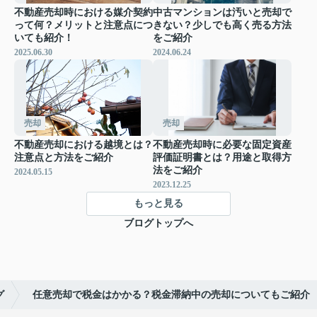
不動産売却時における媒介契約
中古マンションは汚いと売却で
って何？メリットと注意点につ
きない？少しでも高く売る方法
いても紹介！
をご紹介
2025.06.30
2024.06.24
売却
売却
不動産売却における越境とは？
不動産売却時に必要な固定資産
注意点と方法をご紹介
評価証明書とは？用途と取得方
法をご紹介
2024.05.15
2023.12.25
もっと見る
ブログトップへ
グ
任意売却で税金はかかる？税金滞納中の売却についてもご紹介