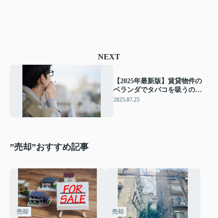
NEXT
【2025年最新版】賃貸物件の
ベランダでタバコを吸うのは
大丈夫？喫煙者のための対策
2025.07.25
も解説
”売却”おすすめ記事
売却
売却