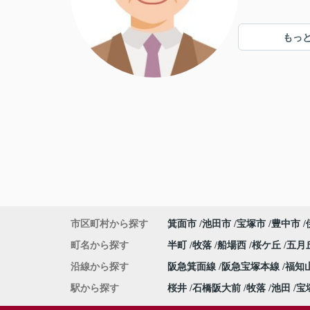
もっ
市区町村から探す
箕面市
池田市
宝塚市
豊中市
町名から探す
半町
牧落
船場西
桜ケ丘
五月
沿線から探す
阪急箕面線
阪急宝塚本線
福知
駅から探す
桜井
石橋阪大前
牧落
池田
宝