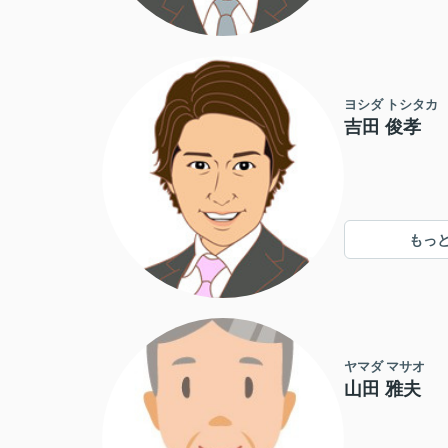
ヨシダ トシタカ
吉田 俊孝
もっ
ヤマダ マサオ
山田 雅夫