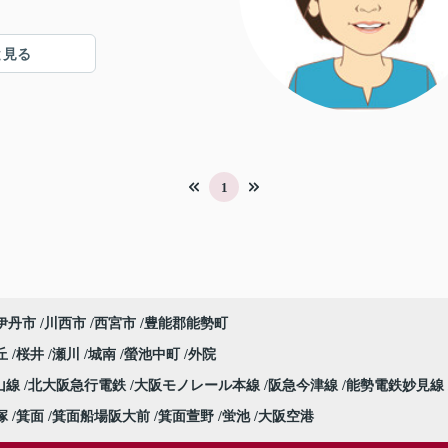
と見る
1
伊丹市
川西市
西宮市
豊能郡能勢町
丘
桜井
瀬川
城南
螢池中町
外院
山線
北大阪急行電鉄
大阪モノレール本線
阪急今津線
能勢電鉄妙見線
塚
箕面
箕面船場阪大前
箕面萱野
蛍池
大阪空港