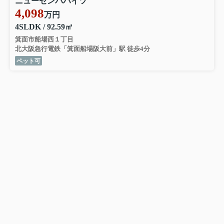
ニューセンバハイツ
4,098
万円
4SLDK / 92.59㎡
箕面市船場西１丁目
北大阪急行電鉄「箕面船場阪大前」駅 徒歩4分
ペット可