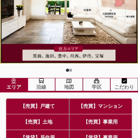
エリア
沿線
地図
学区
こだわり
【売買】戸建て
【売買】マンション
【売買】土地
【売買】事業用
【賃貸】居住用
【賃貸】事業用