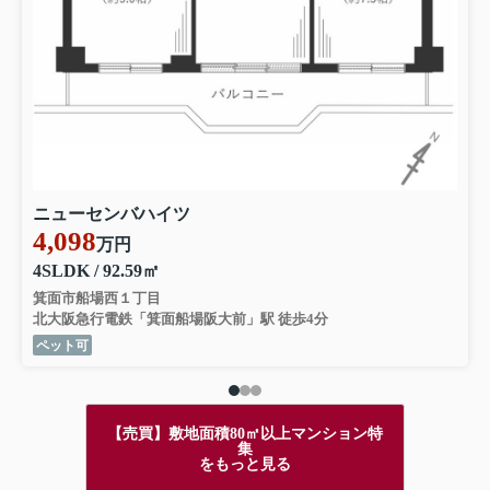
ニューセンバハイツ
4,098
万円
4SLDK / 92.59㎡
箕面市船場西１丁目
北大阪急行電鉄「箕面船場阪大前」駅 徒歩4分
ペット可
【売買】敷地面積80㎡以上マンション特
集
をもっと見る