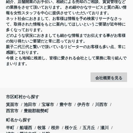
紹介、店舗開業のお手伝い、相続による売却のご相談、賃貸管理など
の業務をさせて頂いております。 きめ細やかなサービスと質の高い情
報を女性スタッフを中心に提供させて いただいております。
ネット社会におきまして、お客様は情報を予め検索リサーチなさっ
て、取得された情報をもとに案内してほしいというご要望が近年特に
多くなっております。
どのような状況におきましても細かな情報までお伝えする事がお客様
の知り得たいご要望だと常に思っております。
親子二代三代と繋いで頂いているリピーターのお客様も多い点、常に
感謝しております。
今後 とも地域に根差し、皆様に愛される会社として業務に取り組んで
まいります。
会社概要を見る
市区町村から探す
箕面市
池田市
宝塚市
豊中市
伊丹市
川西市
西宮市
豊能郡能勢町
町名から探す
半町
船場西
牧落
桜井
桜ケ丘
五月丘
瀬川