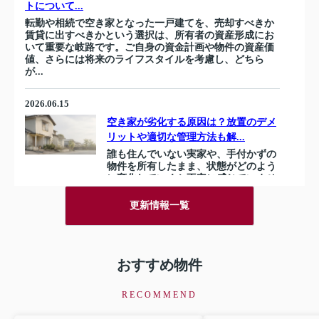
トについて...
転勤や相続で空き家となった一戸建てを、売却すべきか
賃貸に出すべきかという選択は、所有者の資産形成にお
いて重要な岐路です。ご自身の資金計画や物件の資産価
値、さらには将来のライフスタイルを考慮し、どちら
が...
2026.06.15
空き家が劣化する原因は？放置のデメ
リットや適切な管理方法も解...
誰も住んでいない実家や、手付かずの
物件を所有したまま、状態がどのよう
に変化していくか不安に感じていませ
んか。大切な資産を、将来どう活用す
べきか悩む一方で、時間だけが過ぎて
更新情報一覧
いく現状に焦りを抱えている方も...
2026.05.18
おすすめ物件
二地域居住とは？都市と地方の利点を活かす方法につい
ても解説
RECOMMEND
都市と地方、2つの生活拠点を持つ二地域居住は、ライフ
スタイルの多様化に伴い注目されています。とくに、自