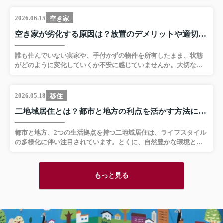
スタイルを考慮し、どちらが最適解となるのかを慎重に見極める
契約から引き渡しに至
必要があります。本記事では、一戸建ては売るか、貸すか、それ
2026.06.15
空き家
細やかな進捗報告をい
ぞれの判断基準やメリットも解説します。▼ 不動産売却をしたい
空き家が劣化する原因は？放置のデメリットや適切な管理方法も解説
書類や手続きのタイミ
方はこちらをクリック ▼売却査定フォームへ進む一戸建ては売る
と貸すどっちがお得一戸建てを売却するか賃貸にするかの判断
内下さったことで煩雑
は、所有者が重視する目的や物件の立地条件によって、異なって
ことなく進めることが
誰も住んでいない実家や、手付かずの物件を所有したまま、状態
きます。売却を選択することで、固定資産税や都市計画税といっ
がどのように変化していくか不安に感じていませんか。大切な資
村さんのきめ細やかな
た、毎年の公租公課...
産を、将来どう活用すべきか悩む一方で、時間だけが過ぎていく
てを順調に進める原動
現状に焦りを抱えている方も多いでしょう。本記事では、空き家
す。
が劣化する原因やデメリット、適切な管理の重要性について解説
2026.05.18
移住
します。▼ 不動産売却をしたい方はこちらをクリック ▼売却査定
この度の木村さんのよ
二地域居住とは？都市と地方の利点を活かす方法についても解説
フォームへ進む空き家の劣化を早める原因誰も住んでいない建物
家に出会え、心安らぐ
は、日々の生活でおこなわれる手入れが途絶えるため、不具合の
とこそが、何よりも大
発見が遅れやすくなります。なかでも換気不足は、室内や床下に
都市と地方、2つの生活拠点を持つ二地域居住は、ライフスタイル
た。
湿気を滞留させ、木部の腐朽や、シロアリ被害を誘発する要因と
の多様化に伴い注目されています。とくに、自然豊かな環境と都
ぜひ周囲の知人にも木
なります。また、...
市の利便性を両立できる点が、多くの方に支持される理由です。
しいお仕事ぶりをご紹
本記事では、二地域居住の基本的な考え方や魅力、注意点につい
きたいと存じます。
て解説いたします。▼ 物件情報が見たい方はこちらをクリック ▼
もっと見る
箕面市の居住用賃貸物件一覧へ進む二地域居住の暮らしについて
本当にありがとうござ
二地域居住とは、異なる地域に二つの生活拠点を持ち、行き来す
る暮らし方を指します。主に都市部で働きながら、もう一方の拠
点として地方や田舎に住宅を構え、週末や季節ごとに滞在するス
タイルが一般的です。また、こうした暮らし方は、多様化するラ