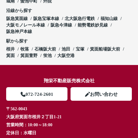
城南
螢池中町
外院
沿線から探す
阪急箕面線
阪急宝塚本線
北大阪急行電鉄
福知山線
大阪モノレール本線
阪急今津線
能勢電鉄妙見線
阪急神戸本線
駅から探す
桜井
牧落
石橋阪大前
池田
宝塚
箕面船場阪大前
箕面
箕面萱野
蛍池
大阪空港
翔栄不動産販売株式会社
072-724-2601
お問い合わせ
〒562-0043
大阪府箕面市桜井２丁目1-21
営業時間：
10:00～18:00
定休日：
水曜日