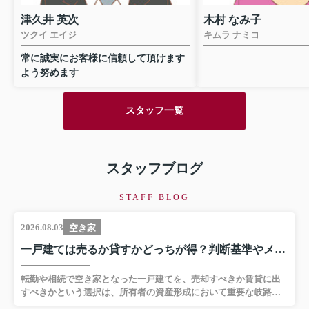
になりたいと思える素敵な方です。
だきました。
津久井 英次
木村 なみ子
そんな木村さんが長年ご活躍されてい
ツクイ エイジ
キムラ ナミコ
る翔栄さんもとても素敵な不動産屋さ
また、質問に対してい
んだなと思います。
答頂いたことにも深く
常に誠実にお客様に信頼して頂けます
す。時間外や休日にも
よう努めます
やお電話で丁寧に対応
の都度不安が解消され
決定ができました。お
スタッフ一覧
応性と誠実な対応は単
超えた心遣いと感じて
スタッフブログ
特に印象的だったのは
状況や事情を踏まえ適
ご提案下さったことで
STAFF BLOG
機関の条件を比較検討
適なローンプランをご
2026.08.03
空き家
ことで手続きの手間が
一戸建ては売るか貸すかどっちが得？判断基準やメリットについても解説
ました。この「お客様
考える」という姿勢は
転勤や相続で空き家となった一戸建てを、売却すべきか賃貸に出
間性の表れであり何よ
すべきかという選択は、所有者の資産形成において重要な岐路で
と感じた点でございま
す。ご自身の資金計画や物件の資産価値、さらには将来のライフ