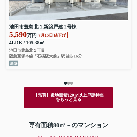
池田市豊島北１新築戸建 2号棟
5,590
万円
7月15日 値下げ
4LDK / 105.38㎡
池田市豊島北１丁目
阪急宝塚本線「石橋阪大前」駅 徒歩16分
新築
【売買】敷地面積120㎡以上戸建特集
をもっと見る
専有面積80㎡～のマンション