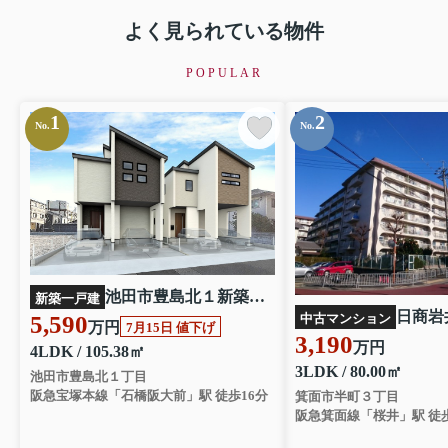
よく見られている物件
POPULAR
1
2
No.
No.
池田市豊島北１新築戸建 2号棟
新築一戸建
5,590
中古マンション
万円
7月15日 値下げ
3,190
万円
4LDK / 105.38㎡
3LDK / 80.00㎡
池田市豊島北１丁目
阪急宝塚本線「石橋阪大前」駅 徒歩16分
箕面市半町３丁目
阪急箕面線「桜井」駅 徒