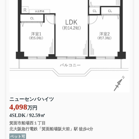
ニューセンバハイツ
4,098
万円
4SLDK / 92.59㎡
箕面市船場西１丁目
北大阪急行電鉄「箕面船場阪大前」駅 徒歩4分
ペット可