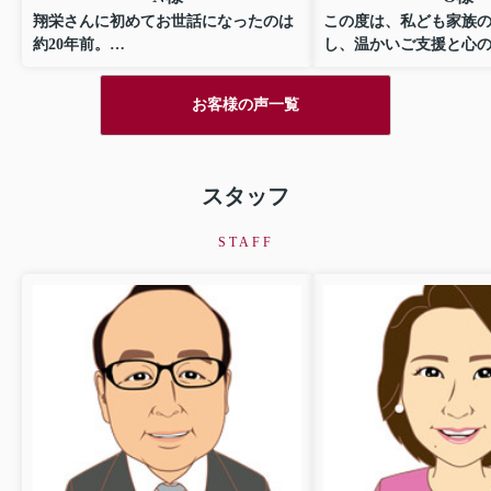
翔栄さんに初めてお世話になったのは
この度は、私ども家族
約20年前。
し、温かいご支援と心
担当していただいた木村さんはとても
応を賜り誠にありがと
親身になって接してくださる方で、最
た。木村さんの専門的
お客様の声一覧
初に感じたのは営業の方というよりも
のこもったサービスに
親戚のお姉さんのような安心感のある
まいを無事手に入れる
感覚でした。
たことを心より感謝申
スタッフ
それから数年お世話になりましたが今
初めてお会いしたと時
回10年ぶりに翔栄さんを訪れる機会が
の柔和な笑顔と細やか
STAFF
あり、木村さんはもういらっしゃらな
安心させていただきま
いかなぁ…と思いながらお邪魔すると
構造や周辺環境、地域
なんのその！変わらずお元気でまた対
などについて時には図
応していただけました^_^
示しながら、時に将来
私としてはとても嬉しいのと安心感が
を具体的に描かせて頂
あり、不動産屋さんでこんなことって
やすいご説明は、単な
なかなかないだろうなぁと思い、木村
なく私たちの住まいへ
さんのおられる翔栄さんをノックして
となりました。専門用
本当によかったなと実感しています。
説明や、見過ごされが
意喚起など熟練のプロ
木村さんにはこれからもずっとお世話
としての確かな力量を