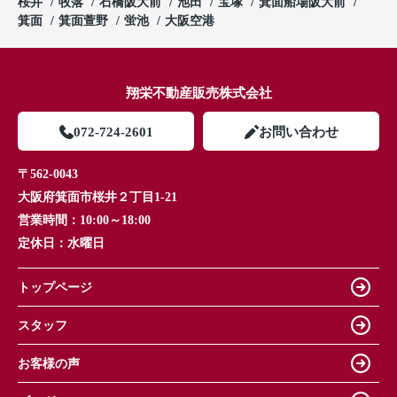
桜井
牧落
石橋阪大前
池田
宝塚
箕面船場阪大前
箕面
箕面萱野
蛍池
大阪空港
翔栄不動産販売株式会社
072-724-2601
お問い合わせ
〒562-0043
大阪府箕面市桜井２丁目1-21
営業時間：
10:00～18:00
定休日：
水曜日
トップページ
スタッフ
お客様の声