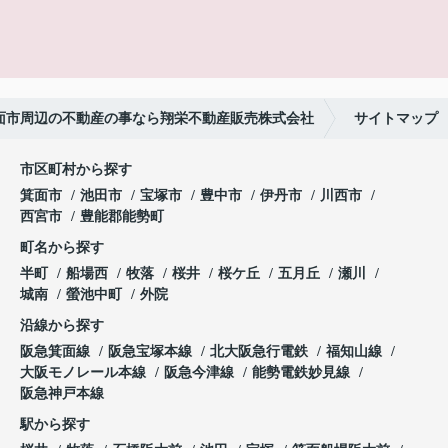
面市周辺の不動産の事なら翔栄不動産販売株式会社
サイトマップ
市区町村から探す
箕面市
池田市
宝塚市
豊中市
伊丹市
川西市
西宮市
豊能郡能勢町
町名から探す
半町
船場西
牧落
桜井
桜ケ丘
五月丘
瀬川
城南
螢池中町
外院
沿線から探す
阪急箕面線
阪急宝塚本線
北大阪急行電鉄
福知山線
大阪モノレール本線
阪急今津線
能勢電鉄妙見線
阪急神戸本線
駅から探す