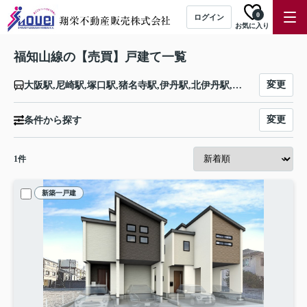
0
ログイン
お気に入り
福知山線の【売買】戸建て一覧
変更
大阪駅,尼崎駅,塚口駅,猪名寺駅,伊丹駅,北伊丹駅,川西池田駅,中山寺駅,宝塚駅,生瀬駅,西宮名塩駅,武田尾駅,道場駅,三田駅,新三田駅,広野駅,相野駅,藍本駅,草野駅,古市駅,南矢代駅,篠山口駅,丹波大山駅,下滝駅,谷川駅,柏原駅,石生駅,黒井駅,市島駅,丹波竹田駅,福知山駅
変更
条件から探す
1
件
新築一戸建