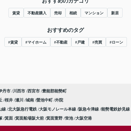
おすすめのカテゴリ
賃貸
不動産購入
売却
相続
マンション
新居
おすすめのタグ
#賃貸
#マイホーム
#不動産
#戸建
#売買
#ローン
伊丹市
川西市
西宮市
豊能郡能勢町
丘
桜井
瀬川
城南
螢池中町
外院
山線
北大阪急行電鉄
大阪モノレール本線
阪急今津線
能勢電鉄妙見線
塚
箕面
箕面船場阪大前
箕面萱野
蛍池
大阪空港