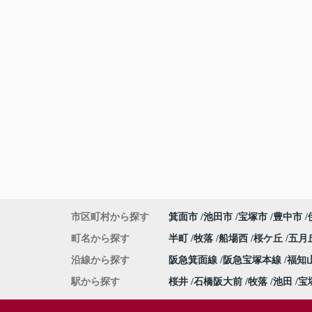
市区町村から探す
箕面市
池田市
宝塚市
豊中市
町名から探す
半町
牧落
船場西
桜ケ丘
五月
沿線から探す
阪急箕面線
阪急宝塚本線
福知
駅から探す
桜井
石橋阪大前
牧落
池田
宝