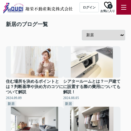
0
ログイン
お気に入り
新居のブログ一覧
住む場所を決めるポイントと
シアタールームとは？一戸建て
は？判断基準や決め方のコツに
に設置する際の費用についても
ついて解説
解説！
2024.09.09
2024.08.05
新居
新居