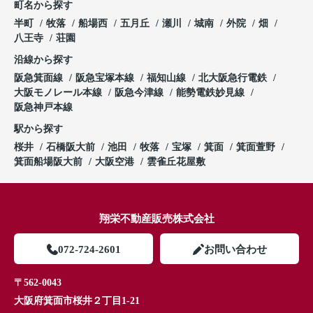
町名から探す
半町
牧落
船場西
五月丘
瀬川
城南
外院
畑
八王寺
荘園
沿線から探す
阪急箕面線
阪急宝塚本線
福知山線
北大阪急行電鉄
大阪モノレール本線
阪急今津線
能勢電鉄妙見線
阪急神戸本線
駅から探す
桜井
石橋阪大前
池田
牧落
宝塚
箕面
箕面萱野
箕面船場阪大前
大阪空港
雲雀丘花屋敷
翔栄不動産販売株式会社
072-724-2601
お問い合わせ
〒562-0043
大阪府箕面市桜井２丁目1-21