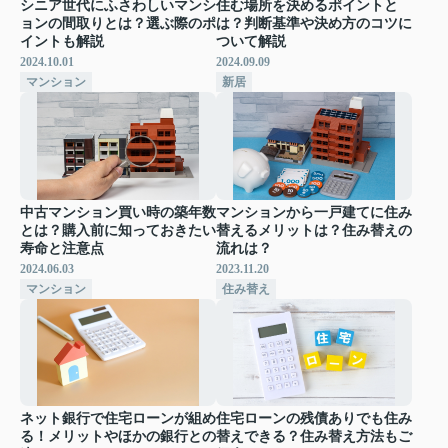
シニア世代にふさわしいマンシ
住む場所を決めるポイントと
ョンの間取りとは？選ぶ際のポ
は？判断基準や決め方のコツに
イントも解説
ついて解説
2024.10.01
2024.09.09
マンション
新居
中古マンション買い時の築年数
マンションから一戸建てに住み
とは？購入前に知っておきたい
替えるメリットは？住み替えの
寿命と注意点
流れは？
2024.06.03
2023.11.20
マンション
住み替え
ネット銀行で住宅ローンが組め
住宅ローンの残債ありでも住み
る！メリットやほかの銀行との
替えできる？住み替え方法もご