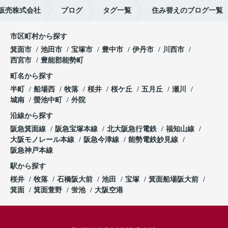
販売株式会社
ブログ
タグ一覧
住み替えのブログ一覧
市区町村から探す
箕面市
池田市
宝塚市
豊中市
伊丹市
川西市
西宮市
豊能郡能勢町
町名から探す
半町
船場西
牧落
桜井
桜ケ丘
五月丘
瀬川
城南
螢池中町
外院
沿線から探す
阪急箕面線
阪急宝塚本線
北大阪急行電鉄
福知山線
大阪モノレール本線
阪急今津線
能勢電鉄妙見線
阪急神戸本線
駅から探す
桜井
牧落
石橋阪大前
池田
宝塚
箕面船場阪大前
箕面
箕面萱野
蛍池
大阪空港