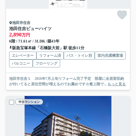
池田市住吉
池田住吉ビューハイツ
2,890
万円
6階 / 71.61㎡ / 3LDK /築43年
阪急宝塚本線「石橋阪大前」駅 徒歩11分
エレベーター
リフォーム済
バス・トイレ別
室内洗濯機置場
バルコニー
フローリング
池田市住吉１ 2026年7月上旬リフォーム完了予定 部屋に全居室収納
が付いてると居住空間が増えるのでお薦めです☆最上階で...
もっと見る
中古マンション