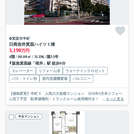
箕面市半町
日商岩井箕面ハイツ C棟
3,190
万円
4階 / 80.00㎡ / 3LDK /築53年
阪急箕面線「桜井」駅 徒歩9分
エレベーター
リフォーム済
ウォークインクロゼット
バス・トイレ別
室内洗濯機置場
バルコニー
【価格変更】半町３ 人気の大規模マンション 2026年4月末リフォー
ム完了予定 駐車場権利・トランクルーム使用権付き！ ...
もっと見る
中古マンション