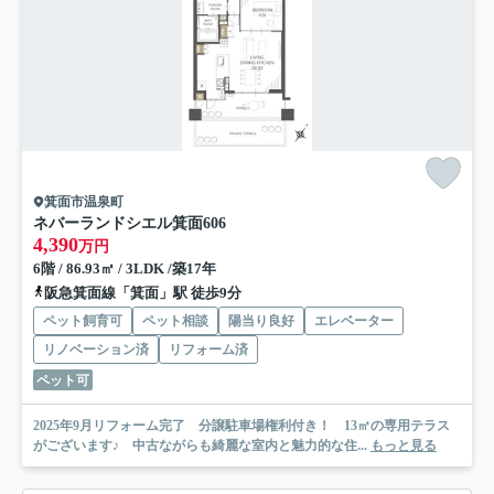
箕面市温泉町
ネバーランドシエル箕面
606
4,390
万円
6階 / 86.93㎡ / 3LDK /築17年
阪急箕面線「箕面」駅 徒歩9分
ペット飼育可
ペット相談
陽当り良好
エレベーター
リノベーション済
リフォーム済
ペット可
2025年9月リフォーム完了 分譲駐車場権利付き！ 13㎡の専用テラス
がございます♪ 中古ながらも綺麗な室内と魅力的な住...
もっと見る