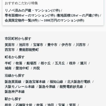
おすすめこだわり特集
リノベ済みの戸建・マンション(17件)
専有面積80㎡～のマンション(7件)
敷地面積120㎡～の戸建(7件)
会員限定物件一覧(0件)
～1000万円のマンション(0件)
市区町村から探す
箕面市
池田市
宝塚市
豊中市
伊丹市
川西市
西宮市
豊能郡能勢町
町名から探す
半町
牧落
船場西
桜ケ丘
五月丘
桜井
瀬川
城南
螢池中町
外院
沿線から探す
阪急箕面線
阪急宝塚本線
福知山線
北大阪急行電鉄
大阪モノレール本線
阪急今津線
能勢電鉄妙見線
阪急神戸本線
駅から探す
桜井
石橋阪大前
牧落
池田
宝塚
箕面