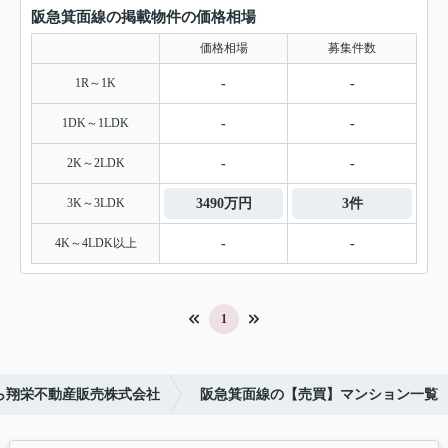
阪急箕面線の掲載物件の価格相場
価格相場
募集件数
1R～1K
-
-
1DK～1LDK
-
-
2K～2LDK
-
-
3K～3LDK
3490万円
3件
4K～4LDK以上
-
-
1
ら翔栄不動産販売株式会社
阪急箕面線の【売買】マンション一覧