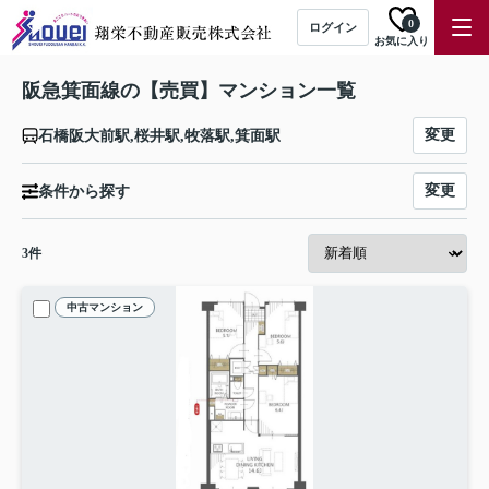
0
ログイン
お気に入り
阪急箕面線の【売買】マンション一覧
変更
石橋阪大前駅,桜井駅,牧落駅,箕面駅
変更
条件から探す
3
件
中古マンション