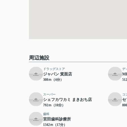
周辺施設
ドラッグストア
デ
ジャパン 箕面店
M
308ｍ（4分）
5
スーパー
コ
シェフカワカミ まきおち店
セ
792ｍ（10分）
8
歯科
宮田歯科診療所
1342ｍ（17分）