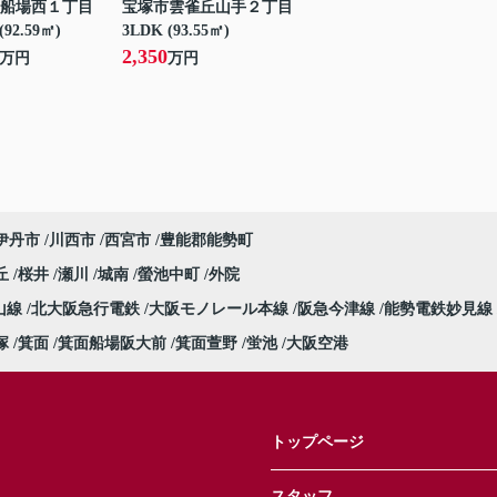
船場西１丁目
宝塚市雲雀丘山手２丁目
(92.59㎡)
3LDK (93.55㎡)
2,350
万円
万円
伊丹市
川西市
西宮市
豊能郡能勢町
丘
桜井
瀬川
城南
螢池中町
外院
山線
北大阪急行電鉄
大阪モノレール本線
阪急今津線
能勢電鉄妙見線
塚
箕面
箕面船場阪大前
箕面萱野
蛍池
大阪空港
トップページ
スタッフ