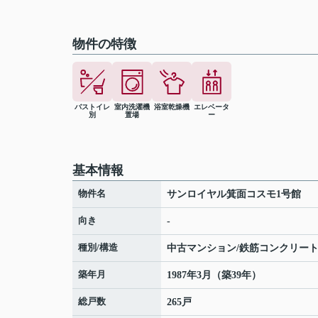
物件の特徴
バストイレ
室内洗濯機
浴室乾燥機
エレベータ
別
置場
ー
基本情報
物件名
サンロイヤル箕面コスモ1号館
向き
-
種別/構造
中古マンション/鉄筋コンクリー
築年月
1987年3月（築39年）
総戸数
265戸