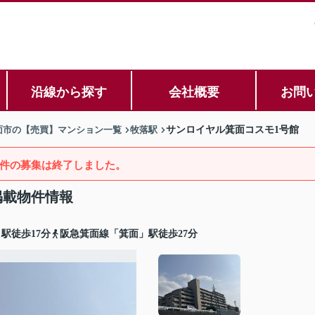
沿線から探す
会社概要
お問
面市の【売買】マンション一覧
牧落駅
サンロイヤル箕面コスモ1号館
件の募集は終了しました。
掲載物件情報
駅徒歩17分
阪急箕面線「箕面」駅徒歩27分