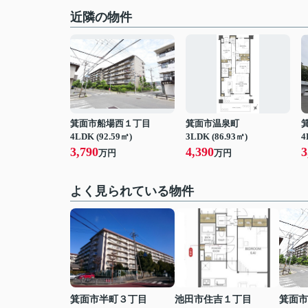
近隣の物件
箕面市船場西１丁目
箕面市温泉町
4LDK (92.59㎡)
3LDK (86.93㎡)
4
3,790
4,390
3
万円
万円
よく見られている物件
箕面市半町３丁目
池田市住吉１丁目
箕面市