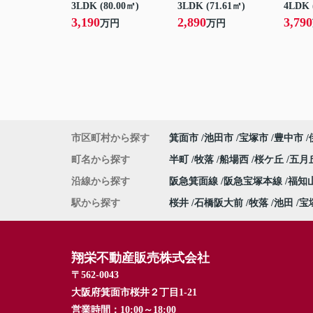
3LDK (80.00㎡)
3LDK (71.61㎡)
4LDK 
3,190
2,890
3,790
万円
万円
市区町村から探す
箕面市
池田市
宝塚市
豊中市
町名から探す
半町
牧落
船場西
桜ケ丘
五月
沿線から探す
阪急箕面線
阪急宝塚本線
福知
駅から探す
桜井
石橋阪大前
牧落
池田
宝
翔栄不動産販売株式会社
〒562-0043
大阪府箕面市桜井２丁目1-21
営業時間：
10:00～18:00