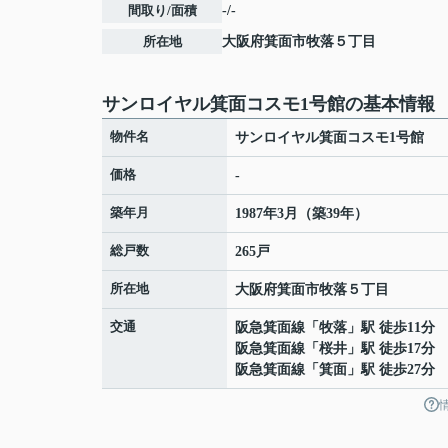
間取り/面積
-/-
所在地
大阪府
箕面市
牧落
５丁目
サンロイヤル箕面コスモ1号館の基本情報
物件名
サンロイヤル箕面コスモ1号館
価格
-
築年月
1987年3月（築39年）
総戸数
265戸
所在地
大阪府
箕面市
牧落
５丁目
交通
阪急箕面線
「
牧落
」駅 徒歩11分
阪急箕面線
「
桜井
」駅 徒歩17分
阪急箕面線
「
箕面
」駅 徒歩27分