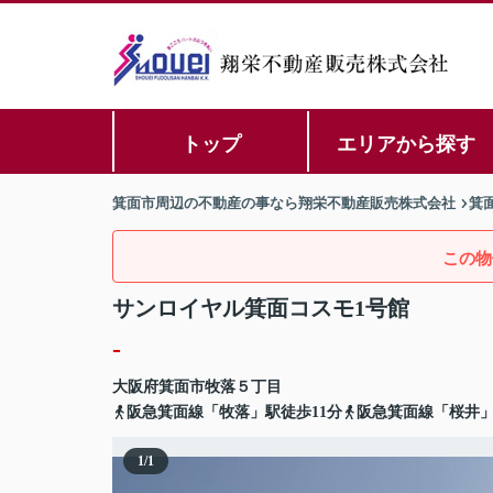
トップ
エリアから探す
箕面市周辺の不動産の事なら翔栄不動産販売株式会社
箕
この物
サンロイヤル箕面コスモ1号館
-
大阪府
箕面市
牧落
５丁目
阪急箕面線「牧落」駅徒歩11分
阪急箕面線「桜井」
1
/
1