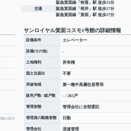
阪急箕面線
「
牧落
」駅 徒歩11分
交通
阪急箕面線
「
桜井
」駅 徒歩17分
阪急箕面線
「
箕面
」駅 徒歩27分
サンロイヤル箕面コスモ1号館の詳細情報
設備条件
エレベーター
設備(その他)
-
土地権利
所有権
国土法届出
不要
用途地域
第一種中高層住居専用
販売戸数 / 総戸数
- / 265戸
管理形態
管理会社に全部委託
管理員の勤務形態
日勤
情報の見方
管理会社
浪速管理