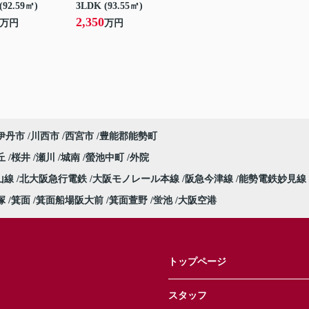
(92.59㎡)
3LDK (93.55㎡)
2,350
万円
万円
伊丹市
川西市
西宮市
豊能郡能勢町
丘
桜井
瀬川
城南
螢池中町
外院
山線
北大阪急行電鉄
大阪モノレール本線
阪急今津線
能勢電鉄妙見線
塚
箕面
箕面船場阪大前
箕面萱野
蛍池
大阪空港
トップページ
スタッフ