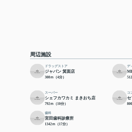
周辺施設
ドラッグストア
デ
ジャパン 箕面店
M
308ｍ（4分）
5
スーパー
コ
シェフカワカミ まきおち店
セ
792ｍ（10分）
8
歯科
宮田歯科診療所
1342ｍ（17分）