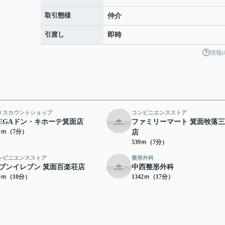
取引態様
仲介
引渡し
即時
情報
ィスカウントショップ
コンビニエンスストア
EGAドン・キホーテ箕面店
ファミリーマート 箕面牧落
12ｍ（7分）
店
539ｍ（7分）
ンビニエンスストア
整形外科
ブンイレブン 箕面百楽荘店
中西整形外科
00ｍ（10分）
1342ｍ（17分）