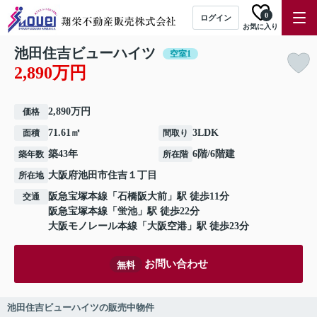
0
ログイン
お気に入り
池田住吉ビューハイツ
空室1
2,890万円
2,890万円
価格
71.61㎡
3LDK
面積
間取り
築43年
6階/6階建
築年数
所在階
大阪府
池田市
住吉
１丁目
所在地
阪急宝塚本線
「
石橋阪大前
」駅 徒歩11分
交通
阪急宝塚本線
「
蛍池
」駅 徒歩22分
大阪モノレール本線
「
大阪空港
」駅 徒歩23分
お問い合わせ
無料
池田住吉ビューハイツの販売中物件