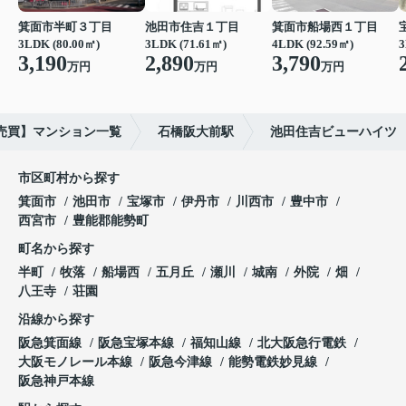
箕面市半町３丁目
池田市住吉１丁目
箕面市船場西１丁目
3LDK (80.00㎡)
3LDK (71.61㎡)
4LDK (92.59㎡)
3
3,190
2,890
3,790
万円
万円
万円
売買】マンション一覧
石橋阪大前駅
池田住吉ビューハイツ
市区町村から探す
箕面市
池田市
宝塚市
伊丹市
川西市
豊中市
西宮市
豊能郡能勢町
町名から探す
半町
牧落
船場西
五月丘
瀬川
城南
外院
畑
八王寺
荘園
沿線から探す
阪急箕面線
阪急宝塚本線
福知山線
北大阪急行電鉄
大阪モノレール本線
阪急今津線
能勢電鉄妙見線
阪急神戸本線