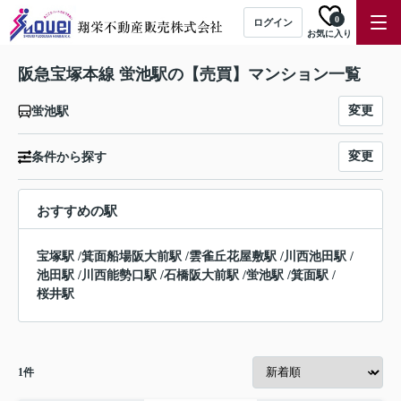
0
ログイン
お気に入り
阪急宝塚本線 蛍池駅の【売買】マンション一覧
変更
蛍池駅
変更
条件から探す
おすすめの駅
宝塚駅
/
箕面船場阪大前駅
/
雲雀丘花屋敷駅
/
川西池田駅
/
池田駅
/
川西能勢口駅
/
石橋阪大前駅
/
蛍池駅
/
箕面駅
/
桜井駅
1
件