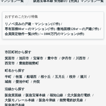
】マンション一覧
阪急宝塚本線 蛍池駅の【売買】マンション一覧
おすすめこだわり特集
リノベ済みの戸建・マンション(17件)
専有面積80㎡～のマンション(7件)
敷地面積120㎡～の戸建(7件)
会員限定物件一覧(0件)
～1000万円のマンション(0件)
市区町村から探す
箕面市
池田市
宝塚市
豊中市
伊丹市
川西市
西宮市
豊能郡能勢町
町名から探す
半町
牧落
船場西
桜ケ丘
五月丘
桜井
瀬川
城南
螢池中町
外院
沿線から探す
阪急箕面線
阪急宝塚本線
福知山線
北大阪急行電鉄
大阪モノレール本線
阪急今津線
能勢電鉄妙見線
阪急神戸本線