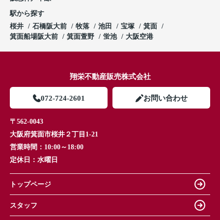
駅から探す
桜井
石橋阪大前
牧落
池田
宝塚
箕面
箕面船場阪大前
箕面萱野
蛍池
大阪空港
翔栄不動産販売株式会社
072-724-2601
お問い合わせ
〒562-0043
大阪府箕面市桜井２丁目1-21
営業時間：
10:00～18:00
定休日：
水曜日
トップページ
スタッフ