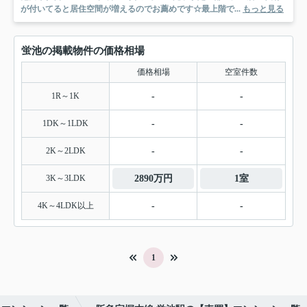
が付いてると居住空間が増えるのでお薦めです☆最上階で...
もっと見る
蛍池の掲載物件の価格相場
価格相場
空室件数
1R～1K
-
-
1DK～1LDK
-
-
2K～2LDK
-
-
3K～3LDK
2890万円
1室
4K～4LDK以上
-
-
1