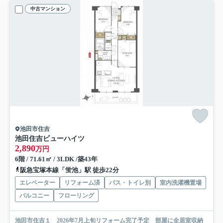
中古マンション
池田市住吉
池田住吉ビューハイツ
2,890
万円
6階 / 71.61㎡ / 3LDK /築43年
阪急宝塚本線「蛍池」駅 徒歩22分
エレベーター
リフォーム済
バス・トイレ別
室内洗濯機置場
バルコニー
フローリング
池田市住吉１ 2026年7月上旬リフォーム完了予定 部屋に全居室収納