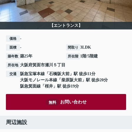
【エントランス】
-
価格
-
3LDK
面積
間取り
築25年
1階/5階建
築年数
所在階
大阪府
箕面市
瀬川
５丁目
所在地
阪急宝塚本線
「
石橋阪大前
」駅 徒歩11分
交通
大阪モノレール本線
「
柴原阪大前
」駅 徒歩20分
阪急箕面線
「
桜井
」駅 徒歩19分
お問い合わせ
無料
周辺施設