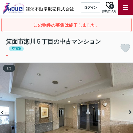
0
ログイン
お気に入り
この物件の募集は終了しました。
箕面市瀬川５丁目の中古マンション
空室0
-
1
/
3