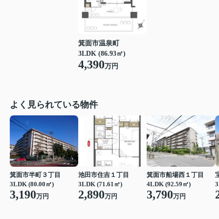
箕面市温泉町
3LDK (86.93㎡)
4,390
万円
よく見られている物件
箕面市半町３丁目
池田市住吉１丁目
箕面市船場西１丁目
3LDK (80.00㎡)
3LDK (71.61㎡)
4LDK (92.59㎡)
3
3,190
2,890
3,790
万円
万円
万円