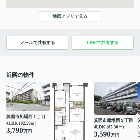
地図アプリで見る
メールで共有する
LINEで共有する
近隣の物件
箕面市船場西１丁目
箕面市船場西２丁目
4LDK (92.59㎡)
4LDK (85.30㎡)
3
3,790
万円
3,590
万円