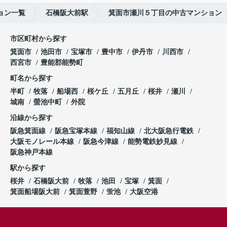
ョン一覧
石橋阪大前駅
箕面市瀬川５丁目の中古マンション
市区町村から探す
箕面市
池田市
宝塚市
豊中市
伊丹市
川西市
西宮市
豊能郡能勢町
町名から探す
半町
牧落
船場西
桜ケ丘
五月丘
桜井
瀬川
城南
螢池中町
外院
沿線から探す
阪急箕面線
阪急宝塚本線
福知山線
北大阪急行電鉄
大阪モノレール本線
阪急今津線
能勢電鉄妙見線
阪急神戸本線
駅から探す
桜井
石橋阪大前
牧落
池田
宝塚
箕面
箕面船場阪大前
箕面萱野
蛍池
大阪空港