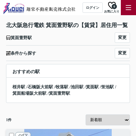
0
ログイン
お気に入り
北大阪急行電鉄 箕面萱野駅の【賃貸】居住用一覧
変更
箕面萱野駅
変更
条件から探す
おすすめの駅
桜井駅
/
石橋阪大前駅
/
牧落駅
/
池田駅
/
箕面駅
/
蛍池駅
/
箕面船場阪大前駅
/
箕面萱野駅
1
件
ハイツ