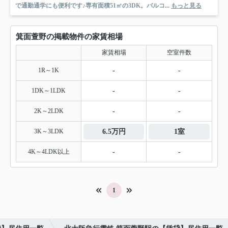
で通勤通学にも便利です♪専有面積51㎡の3DK。バルコ...
もっと見る
箕面萱野の掲載物件の家賃相場
家賃相場
空室件数
1R～1K
-
-
1DK～1LDK
-
-
2K～2LDK
-
-
3K～3LDK
6.5万円
1室
4K～4LDK以上
-
-
1