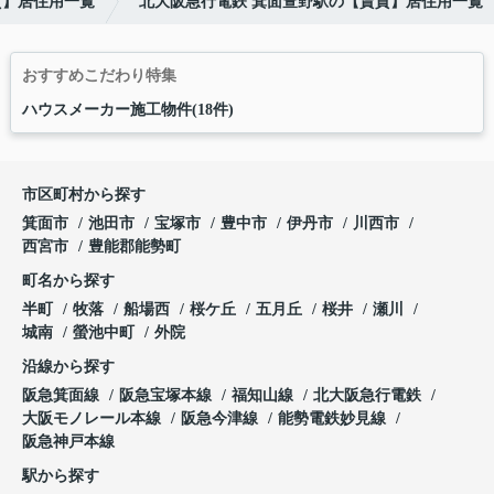
貸】居住用一覧
北大阪急行電鉄 箕面萱野駅の【賃貸】居住用一覧
おすすめこだわり特集
ハウスメーカー施工物件(18件)
市区町村から探す
箕面市
池田市
宝塚市
豊中市
伊丹市
川西市
西宮市
豊能郡能勢町
町名から探す
半町
牧落
船場西
桜ケ丘
五月丘
桜井
瀬川
城南
螢池中町
外院
沿線から探す
阪急箕面線
阪急宝塚本線
福知山線
北大阪急行電鉄
大阪モノレール本線
阪急今津線
能勢電鉄妙見線
阪急神戸本線
駅から探す