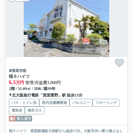
箕面市稲
稲５ハイツ
6.5
万円
管理/共益費3,000円
2階 / 51.00㎡ / 3DK /築39年
北大阪急行電鉄「箕面萱野」駅 徒歩23分
バス・トイレ別
室内洗濯機置場
バルコニー
フローリング
電気有
都市ガス
敷0
即入居可
稲５ハイツ 箕面船場阪大前駅から徒歩15分。大阪市内へ乗り換えなし