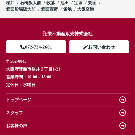
桜井
石橋阪大前
牧落
池田
宝塚
箕面
箕面船場阪大前
箕面萱野
蛍池
大阪空港
翔栄不動産販売株式会社
072-724-2601
お問い合わせ
〒562-0043
大阪府箕面市桜井２丁目1-21
営業時間：
10:00～18:00
定休日：
水曜日
トップページ
スタッフ
お客様の声