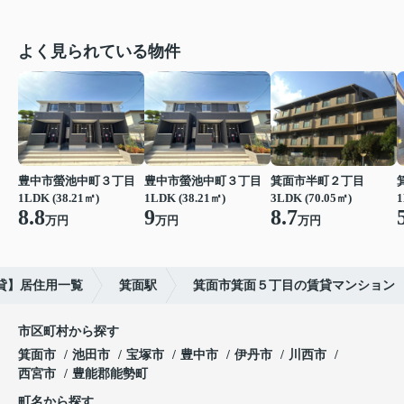
よく見られている物件
豊中市螢池中町３丁目
豊中市螢池中町３丁目
箕面市半町２丁目
1LDK (38.21㎡)
1LDK (38.21㎡)
3LDK (70.05㎡)
1
8.8
9
8.7
万円
万円
万円
貸】居住用一覧
箕面駅
箕面市箕面５丁目の賃貸マンション
市区町村から探す
箕面市
池田市
宝塚市
豊中市
伊丹市
川西市
西宮市
豊能郡能勢町
町名から探す