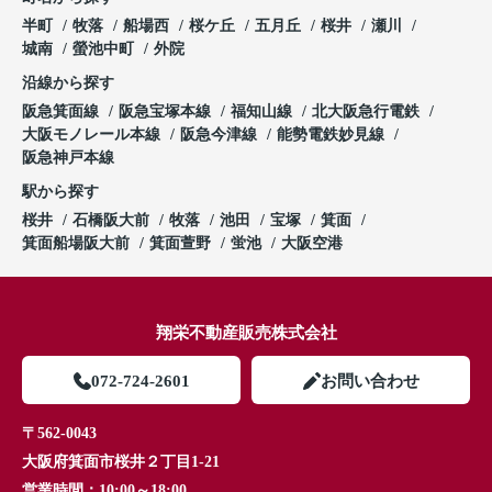
半町
牧落
船場西
桜ケ丘
五月丘
桜井
瀬川
城南
螢池中町
外院
沿線から探す
阪急箕面線
阪急宝塚本線
福知山線
北大阪急行電鉄
大阪モノレール本線
阪急今津線
能勢電鉄妙見線
阪急神戸本線
駅から探す
桜井
石橋阪大前
牧落
池田
宝塚
箕面
箕面船場阪大前
箕面萱野
蛍池
大阪空港
翔栄不動産販売株式会社
072-724-2601
お問い合わせ
〒562-0043
大阪府箕面市桜井２丁目1-21
営業時間：
10:00～18:00