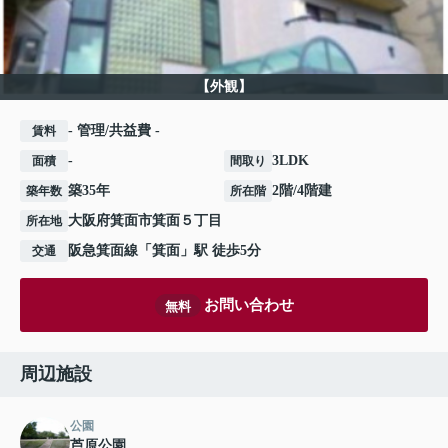
【外観】
- 管理/共益費 -
賃料
-
3LDK
面積
間取り
築35年
2階/4階建
築年数
所在階
大阪府
箕面市
箕面
５丁目
所在地
阪急箕面線
「
箕面
」駅 徒歩5分
交通
お問い合わせ
無料
周辺施設
公園
芦原公園