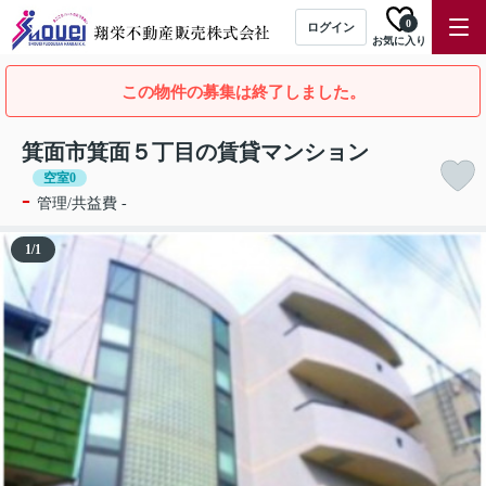
0
ログイン
お気に入り
この物件の募集は終了しました。
箕面市箕面５丁目の賃貸マンション
空室0
-
管理/共益費 -
1
/
1