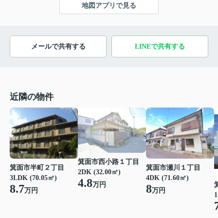
地図アプリで見る
メールで共有する
LINEで共有する
近隣の物件
箕面市西小路１丁目
箕面市半町２丁目
箕面市瀬川１丁目
2DK (32.00㎡)
3LDK (70.05㎡)
4DK (71.60㎡)
4.8
万円
8.7
8
万円
万円
1