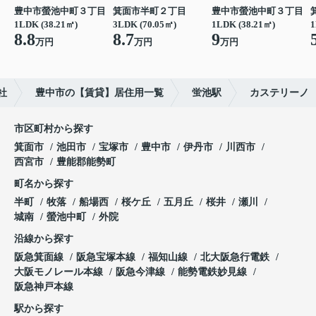
豊中市螢池中町３丁目
箕面市半町２丁目
豊中市螢池中町３丁目
1LDK (38.21㎡)
3LDK (70.05㎡)
1LDK (38.21㎡)
1
8.8
8.7
9
万円
万円
万円
社
豊中市の【賃貸】居住用一覧
蛍池駅
カステリーノ
市区町村から探す
箕面市
池田市
宝塚市
豊中市
伊丹市
川西市
西宮市
豊能郡能勢町
町名から探す
半町
牧落
船場西
桜ケ丘
五月丘
桜井
瀬川
城南
螢池中町
外院
沿線から探す
阪急箕面線
阪急宝塚本線
福知山線
北大阪急行電鉄
大阪モノレール本線
阪急今津線
能勢電鉄妙見線
阪急神戸本線
駅から探す