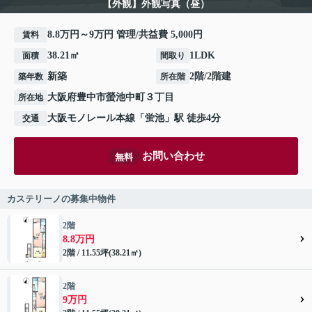
【外観】外観写真（昼）
8.8万円～9万円 管理/共益費 5,000円
賃料
38.21㎡
1LDK
面積
間取り
新築
2階/2階建
築年数
所在階
大阪府
豊中市
螢池中町
３丁目
所在地
大阪モノレール本線
「
蛍池
」駅 徒歩4分
交通
お問い合わせ
無料
カステリーノの募集中物件
2階
8.8万円
2階 / 11.55坪(38.21㎡)
2階
9万円