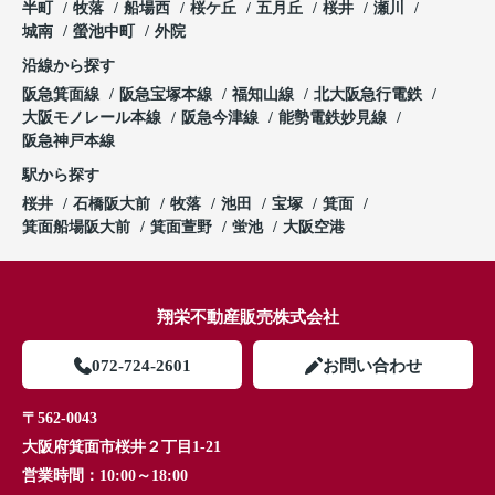
半町
牧落
船場西
桜ケ丘
五月丘
桜井
瀬川
城南
螢池中町
外院
沿線から探す
阪急箕面線
阪急宝塚本線
福知山線
北大阪急行電鉄
大阪モノレール本線
阪急今津線
能勢電鉄妙見線
阪急神戸本線
駅から探す
桜井
石橋阪大前
牧落
池田
宝塚
箕面
箕面船場阪大前
箕面萱野
蛍池
大阪空港
翔栄不動産販売株式会社
072-724-2601
お問い合わせ
〒562-0043
大阪府箕面市桜井２丁目1-21
営業時間：
10:00～18:00