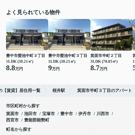
よく見られている物件
豊中市螢池中町３丁目
豊中市螢池中町３丁目
箕面市半町２丁目
1LDK (38.21㎡)
1LDK (38.21㎡)
3LDK (70.05㎡)
1
8.8
9
8.7
万円
万円
万円
の【賃貸】居住用一覧
桜井駅
箕面市半町３丁目のアパート
市区町村から探す
箕面市
池田市
宝塚市
豊中市
伊丹市
川西市
西宮市
豊能郡能勢町
町名から探す