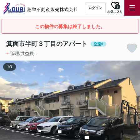
0
ログイン
お気に入り
この物件の募集は終了しました。
箕面市半町３丁目のアパート
空室0
-
管理/共益費 -
1
/
3