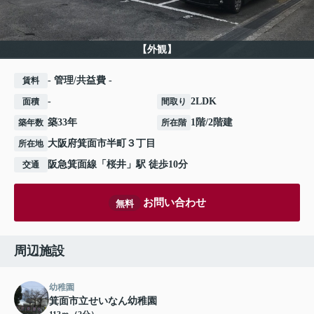
【外観】
- 管理/共益費 -
賃料
-
2LDK
面積
間取り
築33年
1階/2階建
築年数
所在階
大阪府
箕面市
半町
３丁目
所在地
阪急箕面線
「
桜井
」駅 徒歩10分
交通
お問い合わせ
無料
周辺施設
幼稚園
箕面市立せいなん幼稚園