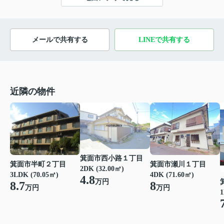
メールで共有する
LINEで共有する
近隣の物件
箕面市西小路１丁目
箕面市半町２丁目
箕面市瀬川１丁目
2DK (32.00㎡)
3LDK (70.05㎡)
4DK (71.60㎡)
4.8
万円
8.7
8
万円
万円
1