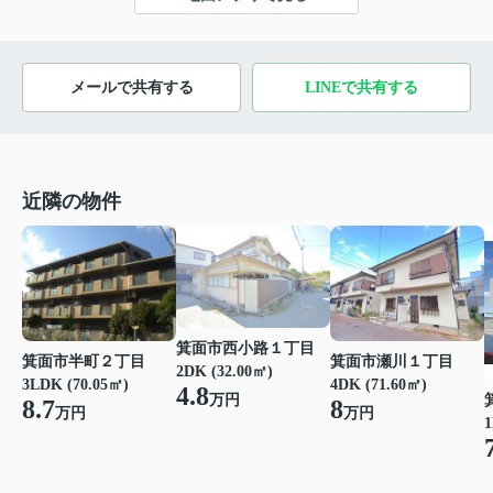
メールで共有する
LINEで共有する
近隣の物件
箕面市西小路１丁目
箕面市半町２丁目
箕面市瀬川１丁目
2DK (32.00㎡)
3LDK (70.05㎡)
4DK (71.60㎡)
4.8
万円
8.7
8
万円
万円
1