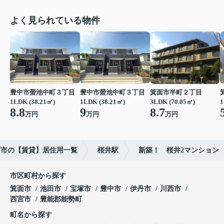
よく見られている物件
豊中市螢池中町３丁目
豊中市螢池中町３丁目
箕面市半町２丁目
1LDK (38.21㎡)
1LDK (38.21㎡)
3LDK (70.05㎡)
1
8.8
9
8.7
万円
万円
万円
面市の【賃貸】居住用一覧
桜井駅
新築！ 桜井2マンション
市区町村から探す
箕面市
池田市
宝塚市
豊中市
伊丹市
川西市
西宮市
豊能郡能勢町
町名から探す