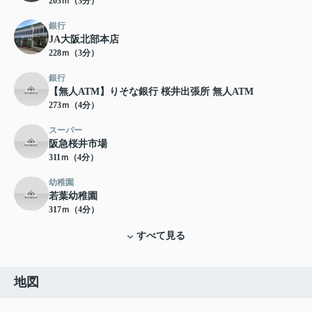
203ｍ（3分）
銀行
JA大阪北部本店
228ｍ（3分）
銀行
【無人ATM】りそな銀行 桜井出張所 無人ATM
273ｍ（4分）
スーパー
阪急桜井市場
311ｍ（4分）
幼稚園
若葉幼稚園
317ｍ（4分）
すべて見る
地図