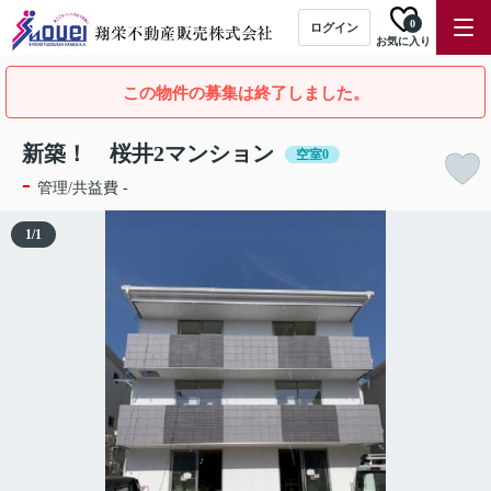
0
ログイン
お気に入り
この物件の募集は終了しました。
新築！ 桜井2マンション
空室0
-
管理/共益費 -
1
/
1