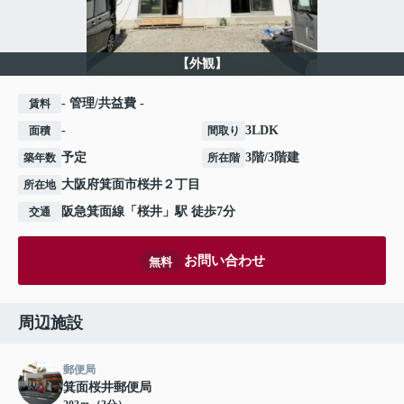
【外観】
- 管理/共益費 -
賃料
-
3LDK
面積
間取り
予定
3階/3階建
築年数
所在階
大阪府
箕面市
桜井
２丁目
所在地
阪急箕面線
「
桜井
」駅 徒歩7分
交通
お問い合わせ
無料
周辺施設
郵便局
箕面桜井郵便局