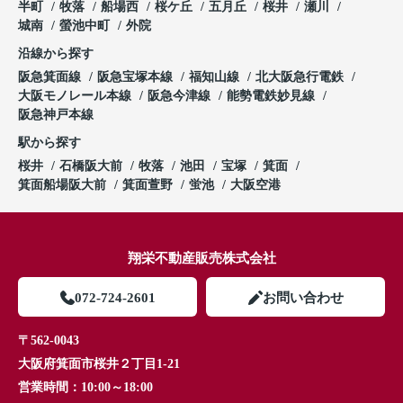
半町
牧落
船場西
桜ケ丘
五月丘
桜井
瀬川
城南
螢池中町
外院
沿線から探す
阪急箕面線
阪急宝塚本線
福知山線
北大阪急行電鉄
大阪モノレール本線
阪急今津線
能勢電鉄妙見線
阪急神戸本線
駅から探す
桜井
石橋阪大前
牧落
池田
宝塚
箕面
箕面船場阪大前
箕面萱野
蛍池
大阪空港
翔栄不動産販売株式会社
072-724-2601
お問い合わせ
〒562-0043
大阪府箕面市桜井２丁目1-21
営業時間：
10:00～18:00