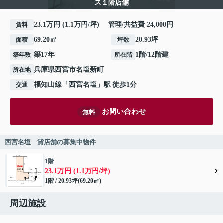
ス１階店舗
23.1万円 (1.1万円/坪) 管理/共益費 24,000円
賃料
69.20㎡
20.93坪
面積
坪数
築17年
1階/12階建
築年数
所在階
兵庫県
西宮市
名塩新町
所在地
福知山線
「
西宮名塩
」駅 徒歩1分
交通
お問い合わせ
無料
西宮名塩 貸店舗の募集中物件
1階
23.1万円 (1.1万円/坪)
1階 / 20.93坪(69.20㎡)
周辺施設