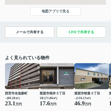
地図アプリで見る
メールで共有する
LINEで共有する
よく見られている物件
西宮市名塩新町
箕面市桜井３丁目
箕面市牧落３丁目
- (69.20㎡)
1R (71.06㎡)
- (116.15㎡)
-
23.1
17.6
46.9
万円
万円
万円