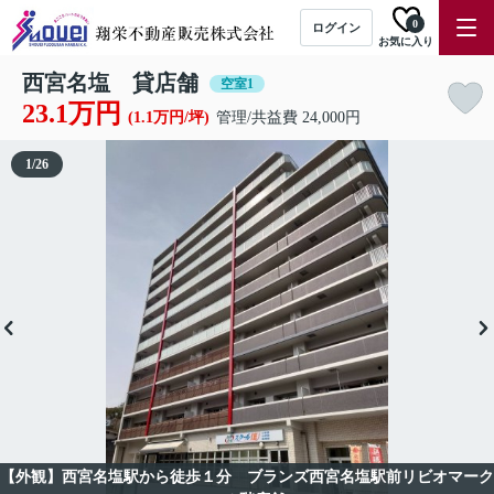
0
ログイン
お気に入り
西宮名塩 貸店舗
空室1
23.1万円
(1.1万円/坪)
管理/共益費 24,000円
1
/
26
【外観】西宮名塩駅から徒歩１分 ブランズ西宮名塩駅前リビオマーク