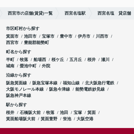
西宮市の店舗(賃貸)一覧
西宮名塩駅
西宮名塩 貸店舗
市区町村から探す
箕面市
池田市
宝塚市
豊中市
伊丹市
川西市
西宮市
豊能郡能勢町
町名から探す
半町
牧落
船場西
桜ケ丘
五月丘
桜井
瀬川
城南
螢池中町
外院
沿線から探す
阪急箕面線
阪急宝塚本線
福知山線
北大阪急行電鉄
大阪モノレール本線
阪急今津線
能勢電鉄妙見線
阪急神戸本線
駅から探す
桜井
石橋阪大前
牧落
池田
宝塚
箕面
箕面船場阪大前
箕面萱野
蛍池
大阪空港