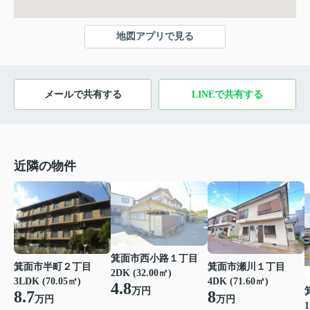
地図アプリで見る
メールで共有する
LINEで共有する
近隣の物件
箕面市西小路１丁目
箕面市半町２丁目
箕面市瀬川１丁目
2DK (32.00㎡)
3LDK (70.05㎡)
4DK (71.60㎡)
4.8
万円
8.7
8
万円
万円
1