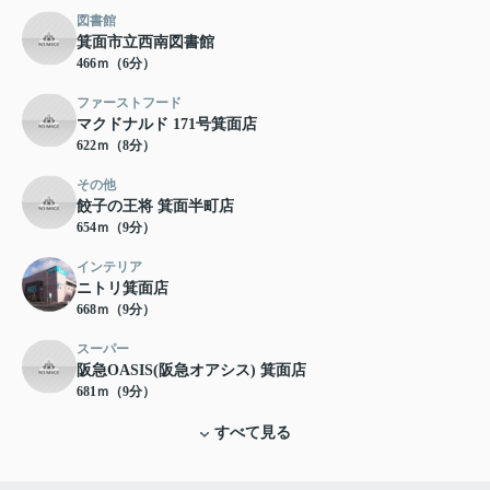
図書館
箕面市立西南図書館
466ｍ（6分）
ファーストフード
マクドナルド 171号箕面店
622ｍ（8分）
その他
餃子の王将 箕面半町店
654ｍ（9分）
インテリア
ニトリ箕面店
668ｍ（9分）
スーパー
阪急OASIS(阪急オアシス) 箕面店
681ｍ（9分）
すべて見る