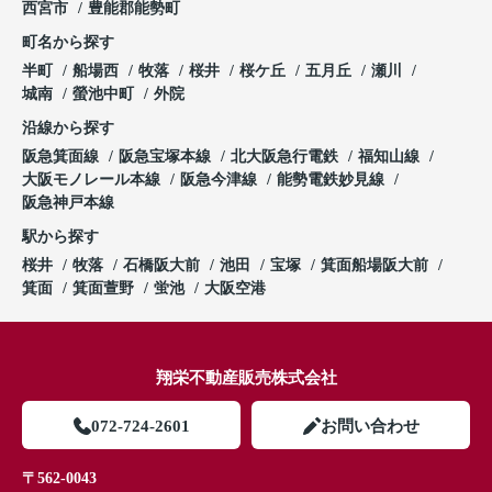
西宮市
豊能郡能勢町
町名から探す
半町
船場西
牧落
桜井
桜ケ丘
五月丘
瀬川
城南
螢池中町
外院
沿線から探す
阪急箕面線
阪急宝塚本線
北大阪急行電鉄
福知山線
大阪モノレール本線
阪急今津線
能勢電鉄妙見線
阪急神戸本線
駅から探す
桜井
牧落
石橋阪大前
池田
宝塚
箕面船場阪大前
箕面
箕面萱野
蛍池
大阪空港
翔栄不動産販売株式会社
072-724-2601
お問い合わせ
〒562-0043