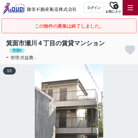
0
ログイン
お気に入り
この物件の募集は終了しました。
箕面市瀬川４丁目の賃貸マンション
空室0
-
管理/共益費 -
1
/
1