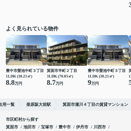
よく見られている物件
豊中市螢池中町３丁目
箕面市半町２丁目
豊中市螢池中町３丁目
1LDK (38.21㎡)
3LDK (70.05㎡)
1LDK (38.21㎡)
1
8.8
8.7
9
万円
万円
万円
住用一覧
柴原阪大前駅
箕面市瀬川４丁目の賃貸マンション
市区町村から探す
箕面市
池田市
宝塚市
豊中市
伊丹市
川西市