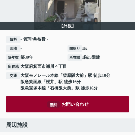
【外観】
- 管理/共益費 -
賃料
-
1K
面積
間取り
築39年
1階/3階建
築年数
所在階
大阪府
箕面市
瀬川
４丁目
所在地
大阪モノレール本線
「
柴原阪大前
」駅 徒歩10分
交通
阪急箕面線
「
桜井
」駅 徒歩16分
阪急宝塚本線
「
石橋阪大前
」駅 徒歩16分
お問い合わせ
無料
周辺施設