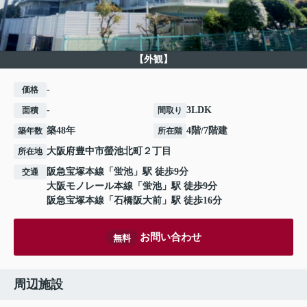
【外観】
-
価格
-
3LDK
面積
間取り
築48年
4階/7階建
築年数
所在階
大阪府
豊中市
螢池北町
２丁目
所在地
阪急宝塚本線
「
蛍池
」駅 徒歩9分
交通
大阪モノレール本線
「
蛍池
」駅 徒歩9分
阪急宝塚本線
「
石橋阪大前
」駅 徒歩16分
お問い合わせ
無料
周辺施設