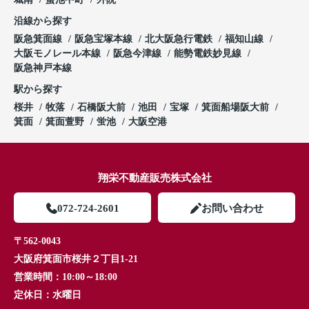
沿線から探す
阪急箕面線
阪急宝塚本線
北大阪急行電鉄
福知山線
大阪モノレール本線
阪急今津線
能勢電鉄妙見線
阪急神戸本線
駅から探す
桜井
牧落
石橋阪大前
池田
宝塚
箕面船場阪大前
箕面
箕面萱野
蛍池
大阪空港
翔栄不動産販売株式会社
072-724-2601
お問い合わせ
〒562-0043
大阪府箕面市桜井２丁目1-21
営業時間：
10:00～18:00
定休日：
水曜日