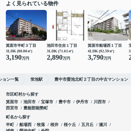
よく見られている物件
箕面市半町３丁目
池田市住吉１丁目
箕面市船場西１丁目
3LDK (80.00㎡)
3LDK (71.61㎡)
4LDK (92.59㎡)
3
3,190
2,890
3,790
万円
万円
万円
ション一覧
蛍池駅
豊中市螢池北町２丁目の中古マンション
市区町村から探す
箕面市
池田市
宝塚市
豊中市
伊丹市
川西市
西宮市
豊能郡能勢町
町名から探す
半町
船場西
牧落
桜井
桜ケ丘
五月丘
瀬川
城南
螢池中町
外院