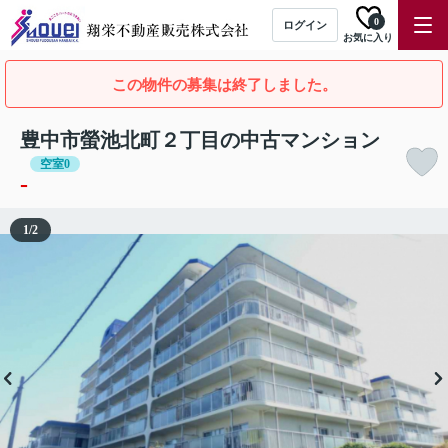
0
ログイン
お気に入り
この物件の募集は終了しました。
豊中市螢池北町２丁目の中古マンション
空室0
-
1
/
2