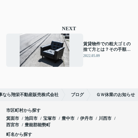
NEXT
賃貸物件での粗大ゴミの
捨て方とは？その手順に
ついてご紹介！
2022.05.09
事なら翔栄不動産販売株式会社
ブログ
ＧＷ休業のお知らせ
市区町村から探す
箕面市
池田市
宝塚市
豊中市
伊丹市
川西市
西宮市
豊能郡能勢町
町名から探す