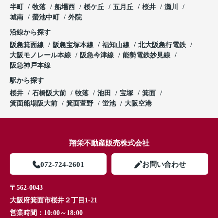
半町
牧落
船場西
桜ケ丘
五月丘
桜井
瀬川
城南
螢池中町
外院
沿線から探す
阪急箕面線
阪急宝塚本線
福知山線
北大阪急行電鉄
大阪モノレール本線
阪急今津線
能勢電鉄妙見線
阪急神戸本線
駅から探す
桜井
石橋阪大前
牧落
池田
宝塚
箕面
箕面船場阪大前
箕面萱野
蛍池
大阪空港
翔栄不動産販売株式会社
072-724-2601
お問い合わせ
〒562-0043
大阪府箕面市桜井２丁目1-21
営業時間：
10:00～18:00