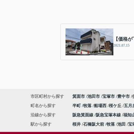
【価格が
2021.07.15
市区町村から探す
箕面市
池田市
宝塚市
豊中市
町名から探す
半町
牧落
船場西
桜ケ丘
五月
沿線から探す
阪急箕面線
阪急宝塚本線
福知
駅から探す
桜井
石橋阪大前
牧落
池田
宝