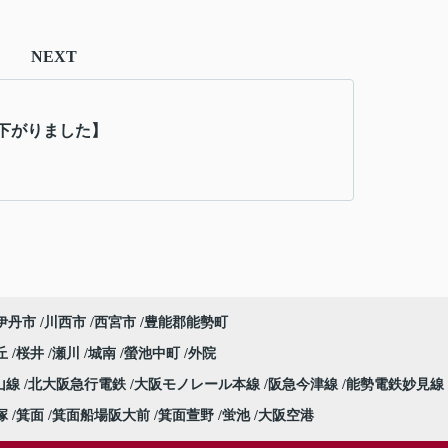
NEXT
下がりました】
伊丹市
川西市
西宮市
豊能郡能勢町
丘
桜井
瀬川
城南
螢池中町
外院
山線
北大阪急行電鉄
大阪モノレール本線
阪急今津線
能勢電鉄妙見線
塚
箕面
箕面船場阪大前
箕面萱野
蛍池
大阪空港