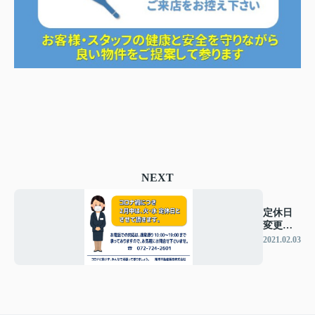
NEXT
定休日
変更の
お知ら
2021.02.03
せ