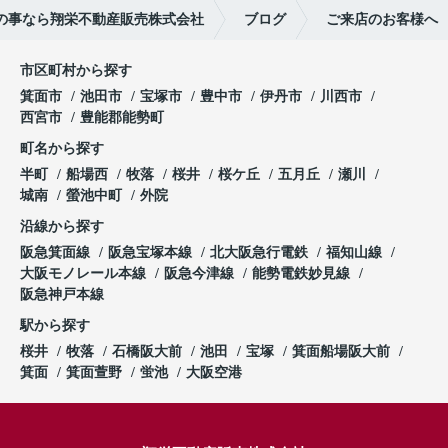
の事なら翔栄不動産販売株式会社
ブログ
ご来店のお客様へ
市区町村から探す
箕面市
池田市
宝塚市
豊中市
伊丹市
川西市
西宮市
豊能郡能勢町
町名から探す
半町
船場西
牧落
桜井
桜ケ丘
五月丘
瀬川
城南
螢池中町
外院
沿線から探す
阪急箕面線
阪急宝塚本線
北大阪急行電鉄
福知山線
大阪モノレール本線
阪急今津線
能勢電鉄妙見線
阪急神戸本線
駅から探す
桜井
牧落
石橋阪大前
池田
宝塚
箕面船場阪大前
箕面
箕面萱野
蛍池
大阪空港