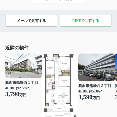
メールで共有する
LINEで共有する
近隣の物件
箕面市船場西１丁目
箕面市船場西２丁目
4LDK (92.59㎡)
4LDK (85.30㎡)
3
3,790
万円
3,590
万円