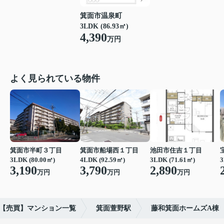
箕面市温泉町
3LDK (86.93㎡)
4,390
万円
よく見られている物件
箕面市半町３丁目
箕面市船場西１丁目
池田市住吉１丁目
3LDK (80.00㎡)
4LDK (92.59㎡)
3LDK (71.61㎡)
3
3,190
3,790
2,890
万円
万円
万円
【売買】マンション一覧
箕面萱野駅
藤和箕面ホームズA棟