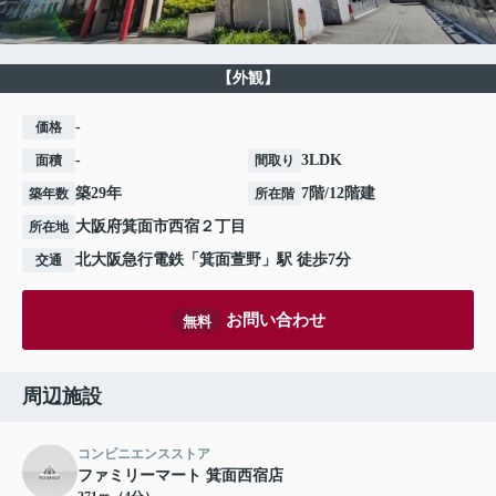
【外観】
-
価格
-
3LDK
面積
間取り
築29年
7階/12階建
築年数
所在階
大阪府
箕面市
西宿
２丁目
所在地
北大阪急行電鉄
「
箕面萱野
」駅 徒歩7分
交通
お問い合わせ
無料
周辺施設
コンビニエンスストア
ファミリーマート 箕面西宿店