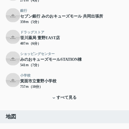
271ｍ（4分）
銀行
セブン銀行 みのおキューズモール 共同出張所
359ｍ（5分）
ドラッグストア
笹川薬局 萱野EAST店
407ｍ（6分）
ショッピングセンター
みのおキューズモールSTATION棟
541ｍ（7分）
小学校
箕面市立萱野小学校
757ｍ（10分）
すべて見る
地図