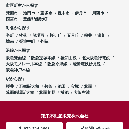
市区町村から探す
箕面市
池田市
宝塚市
豊中市
伊丹市
川西市
西宮市
豊能郡能勢町
町名から探す
半町
牧落
船場西
桜ケ丘
五月丘
桜井
瀬川
城南
螢池中町
外院
沿線から探す
阪急箕面線
阪急宝塚本線
福知山線
北大阪急行電鉄
大阪モノレール本線
阪急今津線
能勢電鉄妙見線
阪急神戸本線
駅から探す
桜井
石橋阪大前
牧落
池田
宝塚
箕面
箕面船場阪大前
箕面萱野
蛍池
大阪空港
翔栄不動産販売株式会社
072-724-2601
お問い合わせ