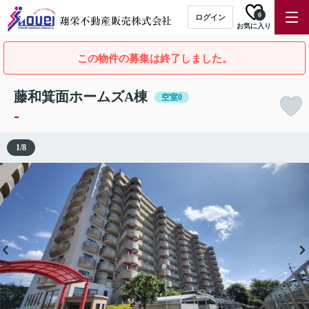
0
ログイン
お気に入り
この物件の募集は終了しました。
藤和箕面ホームズA棟
空室0
-
1
/
8