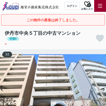
0
ログイン
お気に入り
この物件の募集は終了しました。
伊丹市中央５丁目の中古マンション
空室0
-
1
/
2