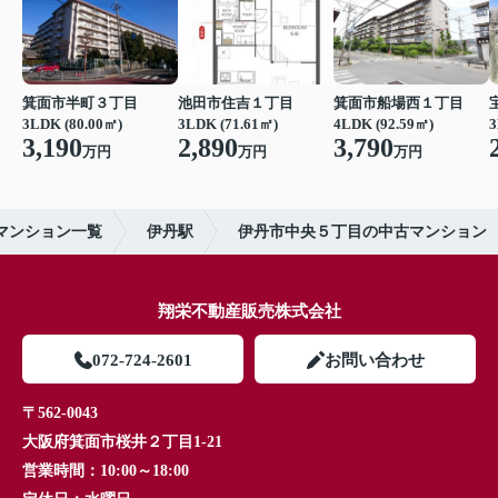
箕面市半町３丁目
池田市住吉１丁目
箕面市船場西１丁目
3LDK (80.00㎡)
3LDK (71.61㎡)
4LDK (92.59㎡)
3
3,190
2,890
3,790
万円
万円
万円
マンション一覧
伊丹駅
伊丹市中央５丁目の中古マンション
翔栄不動産販売株式会社
072-724-2601
お問い合わせ
〒562-0043
大阪府箕面市桜井２丁目1-21
営業時間：
10:00～18:00