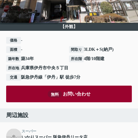
【外観】
-
価格
-
3LDK＋S(納戸)
面積
間取り
築34年
4階/10階建
築年数
所在階
兵庫県
伊丹市
中央
５丁目
所在地
阪急伊丹線
「
伊丹
」駅 徒歩7分
交通
お問い合わせ
無料
周辺施設
スーパー
いかりスーパー 阪急伊丹リータ店