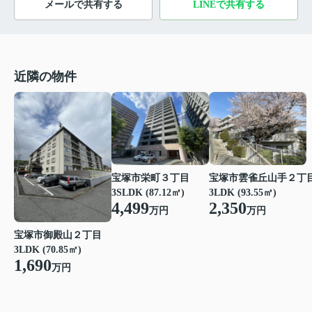
メールで共有する
LINEで共有する
近隣の物件
宝塚市栄町３丁目
宝塚市雲雀丘山手２丁
3SLDK (87.12㎡)
3LDK (93.55㎡)
4,499
2,350
万円
万円
宝塚市御殿山２丁目
3LDK (70.85㎡)
1,690
万円