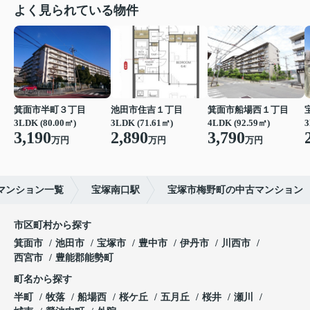
よく見られている物件
箕面市半町３丁目
池田市住吉１丁目
箕面市船場西１丁目
3LDK (80.00㎡)
3LDK (71.61㎡)
4LDK (92.59㎡)
3
3,190
2,890
3,790
万円
万円
万円
マンション一覧
宝塚南口駅
宝塚市梅野町の中古マンション
市区町村から探す
箕面市
池田市
宝塚市
豊中市
伊丹市
川西市
西宮市
豊能郡能勢町
町名から探す
半町
牧落
船場西
桜ケ丘
五月丘
桜井
瀬川