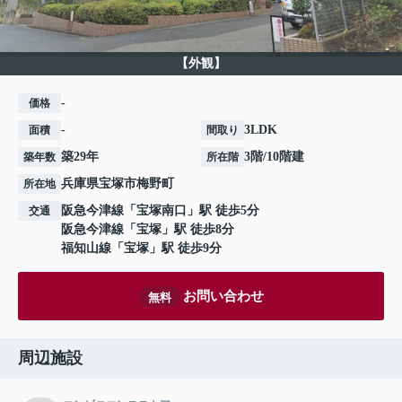
【外観】
-
価格
-
3LDK
面積
間取り
築29年
3階/10階建
築年数
所在階
兵庫県
宝塚市
梅野町
所在地
阪急今津線
「
宝塚南口
」駅 徒歩5分
交通
阪急今津線
「
宝塚
」駅 徒歩8分
福知山線
「
宝塚
」駅 徒歩9分
お問い合わせ
無料
周辺施設