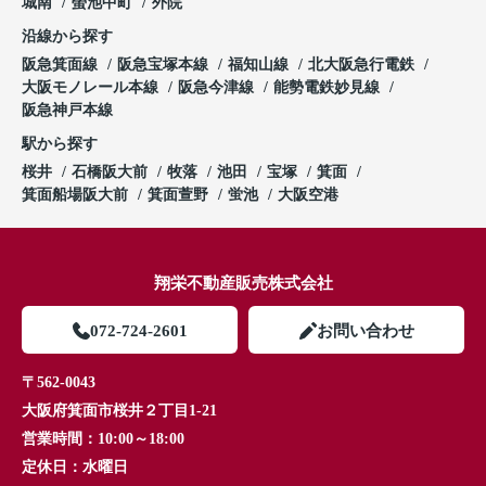
城南
螢池中町
外院
沿線から探す
阪急箕面線
阪急宝塚本線
福知山線
北大阪急行電鉄
大阪モノレール本線
阪急今津線
能勢電鉄妙見線
阪急神戸本線
駅から探す
桜井
石橋阪大前
牧落
池田
宝塚
箕面
箕面船場阪大前
箕面萱野
蛍池
大阪空港
翔栄不動産販売株式会社
072-724-2601
お問い合わせ
〒562-0043
大阪府箕面市桜井２丁目1-21
営業時間：
10:00～18:00
定休日：
水曜日