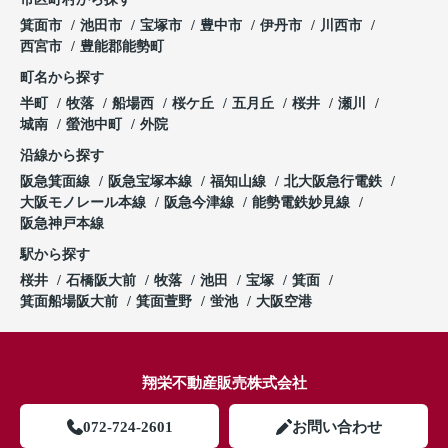
箕面市
池田市
宝塚市
豊中市
伊丹市
川西市
西宮市
豊能郡能勢町
町名から探す
半町
牧落
船場西
桜ケ丘
五月丘
桜井
瀬川
城南
螢池中町
外院
沿線から探す
阪急箕面線
阪急宝塚本線
福知山線
北大阪急行電鉄
大阪モノレール本線
阪急今津線
能勢電鉄妙見線
阪急神戸本線
駅から探す
桜井
石橋阪大前
牧落
池田
宝塚
箕面
箕面船場阪大前
箕面萱野
蛍池
大阪空港
翔栄不動産販売株式会社
072-724-2601
お問い合わせ