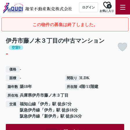
0
ログイン
お気に入り
この物件の募集は終了しました。
伊丹市藤ノ木３丁目の中古マンション
空室0
-
-
価格
-
3LDK
面積
間取り
築18年
4階/11階建
築年数
所在階
兵庫県
伊丹市
藤ノ木
３丁目
所在地
福知山線
「
伊丹
」駅 徒歩7分
交通
阪急伊丹線
「
伊丹
」駅 徒歩18分
阪急伊丹線
「
新伊丹
」駅 徒歩26分