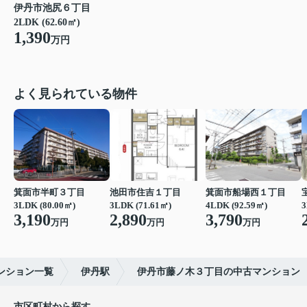
伊丹市池尻６丁目
2LDK (62.60㎡)
1,390
万円
よく見られている物件
箕面市半町３丁目
池田市住吉１丁目
箕面市船場西１丁目
3LDK (80.00㎡)
3LDK (71.61㎡)
4LDK (92.59㎡)
3
3,190
2,890
3,790
万円
万円
万円
ンション一覧
伊丹駅
伊丹市藤ノ木３丁目の中古マンション
市区町村から探す