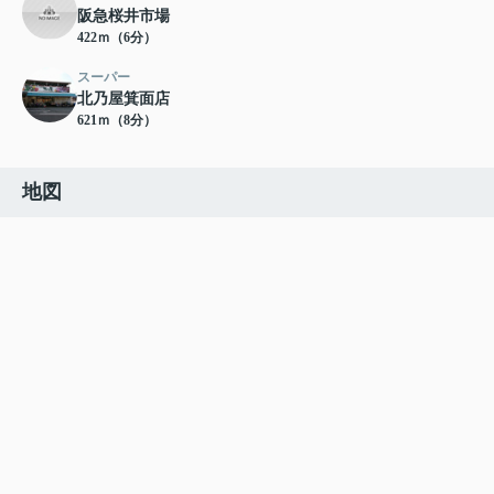
阪急桜井市場
422ｍ（6分）
スーパー
北乃屋箕面店
621ｍ（8分）
地図