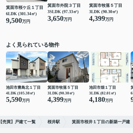
箕面市外院３丁目
箕面市牧落５丁目
箕面市桜ケ丘１丁目
3SLDK (97.33㎡)
3LDK (90.30㎡)
6LDK (301.34㎡)
3,650
4,399
9,500
万円
万円
万円
よく見られている物件
池田市豊島北１丁目
箕面市牧落５丁目
池田市畑１丁目
4LDK (105.38㎡)
3LDK (90.30㎡)
3LDK (82.01㎡)
6
5,590
4,399
4,180
万円
万円
万円
【売買】戸建て一覧
桜井駅
箕面市桜井１丁目の新築一戸建