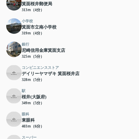
箕面桜井郵便局
313ｍ（4分）
小学校
箕面市立南小学校
319ｍ（4分）
銀行
尼崎信用金庫箕面支店
325ｍ（5分）
コンビニエンスストア
デイリーヤマザキ 箕面桜井店
328ｍ（5分）
駅
桜井(大阪府)
349ｍ（5分）
眼科
東眼科
403ｍ（6分）
スーパー