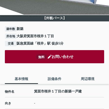
【外観パース】
新築
築年数
大阪府箕面市桜井１丁目
所在地
阪急箕面線
「
桜井
」駅 徒歩5分
交通
お問い合わせ
無料
基本情報
設備条件
周辺環境
箕面市桜井１丁目の新築一戸建
物件名
-
向き