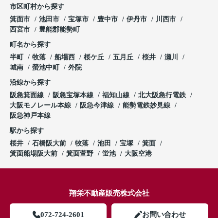
市区町村から探す
箕面市
池田市
宝塚市
豊中市
伊丹市
川西市
西宮市
豊能郡能勢町
町名から探す
半町
牧落
船場西
桜ケ丘
五月丘
桜井
瀬川
城南
螢池中町
外院
沿線から探す
阪急箕面線
阪急宝塚本線
福知山線
北大阪急行電鉄
大阪モノレール本線
阪急今津線
能勢電鉄妙見線
阪急神戸本線
駅から探す
桜井
石橋阪大前
牧落
池田
宝塚
箕面
箕面船場阪大前
箕面萱野
蛍池
大阪空港
翔栄不動産販売株式会社
072-724-2601
お問い合わせ