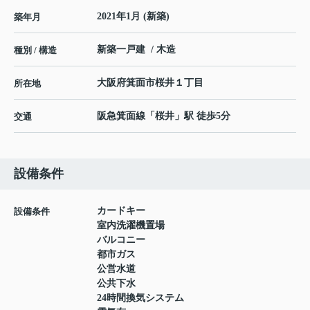
2021年1月 (新築)
築年月
新築一戸建 / 木造
種別 / 構造
大阪府
箕面市
桜井
１丁目
所在地
阪急箕面線
「
桜井
」駅 徒歩5分
交通
設備条件
カードキー
設備条件
室内洗濯機置場
バルコニー
都市ガス
公営水道
公共下水
24時間換気システム