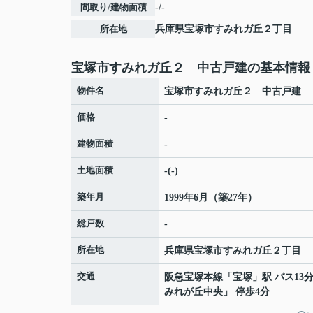
間取り/建物面積
-/-
所在地
兵庫県
宝塚市
すみれガ丘
２丁目
宝塚市すみれガ丘２ 中古戸建の基本情報
物件名
宝塚市すみれガ丘２ 中古戸建
価格
-
建物面積
-
土地面積
-(-)
築年月
1999年6月（築27年）
総戸数
-
所在地
兵庫県
宝塚市
すみれガ丘
２丁目
交通
阪急宝塚本線
「
宝塚
」駅 バス13
みれが丘中央」 停歩4分