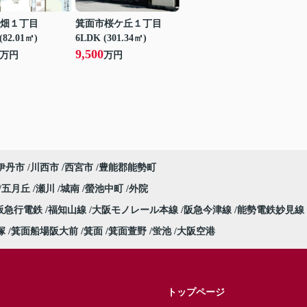
畑１丁目
箕面市桜ケ丘１丁目
(82.01㎡)
6LDK (301.34㎡)
9,500
万円
万円
伊丹市
川西市
西宮市
豊能郡能勢町
五月丘
瀬川
城南
螢池中町
外院
阪急行電鉄
福知山線
大阪モノレール本線
阪急今津線
能勢電鉄妙見線
塚
箕面船場阪大前
箕面
箕面萱野
蛍池
大阪空港
トップページ