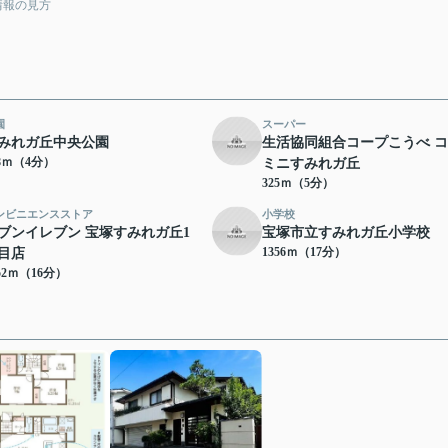
情報の見方
園
スーパー
みれガ丘中央公園
生活協同組合コープこうべ 
18ｍ（4分）
ミニすみれガ丘
325ｍ（5分）
ンビニエンスストア
小学校
ブンイレブン 宝塚すみれガ丘1
宝塚市立すみれガ丘小学校
1356ｍ（17分）
目店
52ｍ（16分）