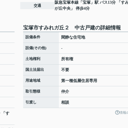
阪急宝塚本線
「
宝塚
」駅 バス13分 「す
交通
が丘中央」 停歩4分
宝塚市すみれガ丘２ 中古戸建の詳細情報
設備条件
閑静な住宅地
設備(その他)
-
土地権利
所有権
国土法届出
不要
用途地域
第一種低層住居専用
取引態様
仲介
引渡し
相談
情報
分 「す