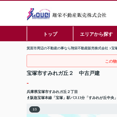
トップ
エリアから探す
箕面市周辺の不動産の事なら翔栄不動産販売株式会社
宝
この物
宝塚市すみれガ丘２ 中古戸建
-
兵庫県
宝塚市
すみれガ丘
２丁目
阪急宝塚本線「宝塚」駅バス13分「すみれが丘中央」
1
/
3