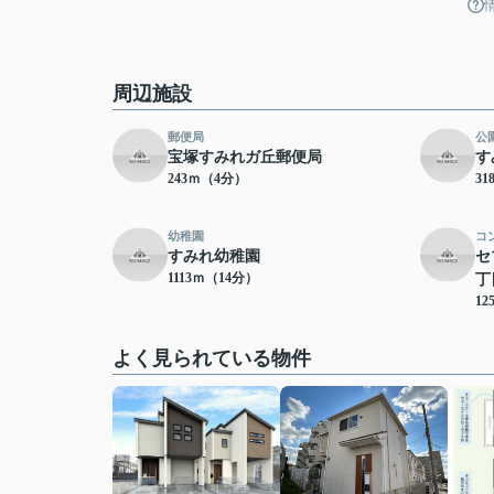
周辺施設
郵便局
公
宝塚すみれガ丘郵便局
す
243ｍ（4分）
3
幼稚園
コ
すみれ幼稚園
セ
1113ｍ（14分）
丁
12
よく見られている物件