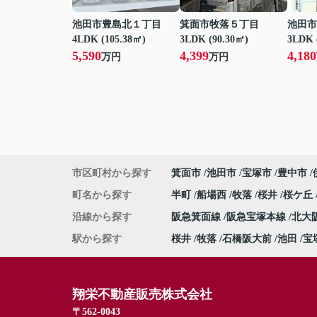
池田市豊島北１丁目
箕面市牧落５丁目
池田市
4LDK (105.38㎡)
3LDK (90.30㎡)
3LDK 
5,590
4,399
4,180
万円
万円
市区町村から探す
箕面市
池田市
宝塚市
豊中市
町名から探す
半町
船場西
牧落
桜井
桜ケ丘
沿線から探す
阪急箕面線
阪急宝塚本線
北大
駅から探す
桜井
牧落
石橋阪大前
池田
宝
翔栄不動産販売株式会社
〒562-0043