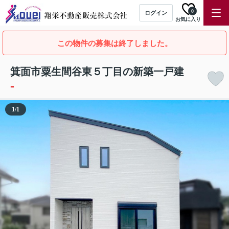
0
ログイン
お気に入り
この物件の募集は終了しました。
箕面市粟生間谷東５丁目の新築一戸建
-
1
/
1