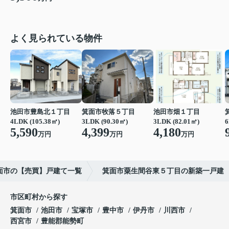
よく見られている物件
池田市豊島北１丁目
箕面市牧落５丁目
池田市畑１丁目
4LDK (105.38㎡)
3LDK (90.30㎡)
3LDK (82.01㎡)
6
5,590
4,399
4,180
万円
万円
万円
面市の【売買】戸建て一覧
箕面市粟生間谷東５丁目の新築一戸建
市区町村から探す
箕面市
池田市
宝塚市
豊中市
伊丹市
川西市
西宮市
豊能郡能勢町