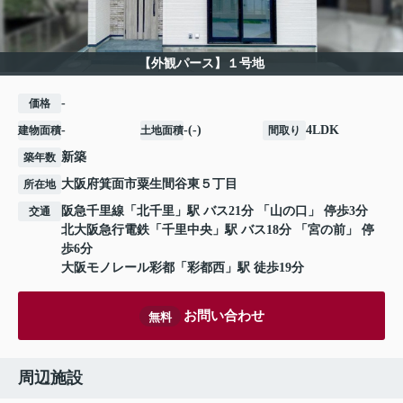
【外観パース】１号地
-
価格
-
-(-)
4LDK
建物面積
土地面積
間取り
新築
築年数
大阪府
箕面市
粟生間谷東
５丁目
所在地
阪急千里線
「
北千里
」駅 バス21分 「山の口」 停歩3分
交通
北大阪急行電鉄
「
千里中央
」駅 バス18分 「宮の前」 停
歩6分
大阪モノレール彩都
「
彩都西
」駅 徒歩19分
お問い合わせ
無料
周辺施設