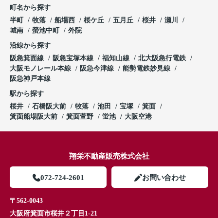
町名から探す
半町
牧落
船場西
桜ケ丘
五月丘
桜井
瀬川
城南
螢池中町
外院
沿線から探す
阪急箕面線
阪急宝塚本線
福知山線
北大阪急行電鉄
大阪モノレール本線
阪急今津線
能勢電鉄妙見線
阪急神戸本線
駅から探す
桜井
石橋阪大前
牧落
池田
宝塚
箕面
箕面船場阪大前
箕面萱野
蛍池
大阪空港
翔栄不動産販売株式会社
072-724-2601
お問い合わせ
〒562-0043
大阪府箕面市桜井２丁目1-21