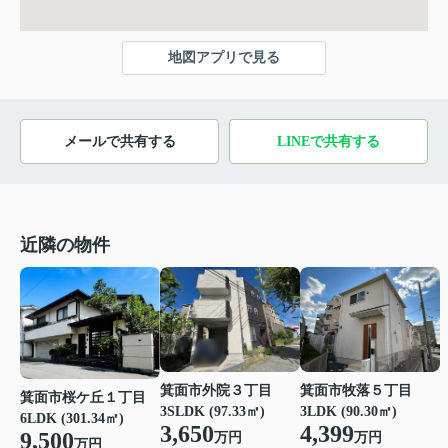
地図アプリで見る
メールで共有する
LINEで共有する
近隣の物件
箕面市外院３丁目
箕面市牧落５丁目
箕面市桜ケ丘１丁目
3SLDK (97.33㎡)
3LDK (90.30㎡)
6LDK (301.34㎡)
3,650
4,399
9,500
万円
万円
万円